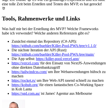
eine tolle Zeit beim Erstellen und Testen des MVP, es hat gerockt!
🤘
Tools, Rahmenwerke und Links
Was half mir bei der Erstellung des MVP? Welche Frameworks
habe ich verwendet? Welche anderen Referenzen gibt es?
Zunächst einmal das Repository (C#-API):
https://github.com/buehler/Killer-Pool-PWA/tree/v1.1.0/
Die nächste Iteration der API (Rust):
https://github.com/buehler/Killer-Pool-PWA/tree/main/
Die App selbst:
https://killer-pool.vercel.app/
https://vercel.com/
für den Einsatz von NextJS-Anwendungen
ohne direkten Datenbankzugriff
https://tailwindcss.com/
um Ihre Webanwendungen hübsch zu
machen
https://rocket.rs/
um Ihre Web-API rasend schnell zu machen
https://kohub.org/
für einen fantastischen Co-Working Space
in Koh Lanta
https://sgd.com.au/
ist James' Agentur aus Melbourne