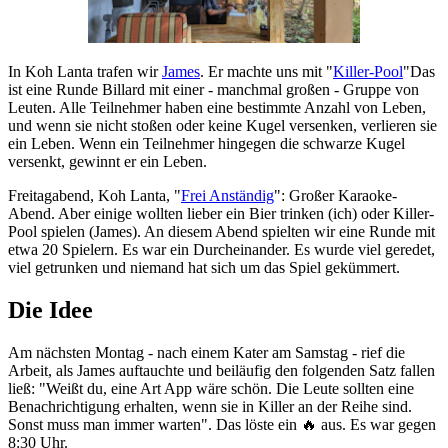
In Koh Lanta trafen wir
James
. Er machte uns mit "
Killer-Pool
"Das
ist eine Runde Billard mit einer - manchmal großen - Gruppe von
Leuten. Alle Teilnehmer haben eine bestimmte Anzahl von Leben,
und wenn sie nicht stoßen oder keine Kugel versenken, verlieren sie
ein Leben. Wenn ein Teilnehmer hingegen die schwarze Kugel
versenkt, gewinnt er ein Leben.
Freitagabend, Koh Lanta, "
Frei Anständig
": Großer Karaoke-
Abend. Aber einige wollten lieber ein Bier trinken (ich) oder Killer-
Pool spielen (James). An diesem Abend spielten wir eine Runde mit
etwa 20 Spielern. Es war ein Durcheinander. Es wurde viel geredet,
viel getrunken und niemand hat sich um das Spiel gekümmert.
Die Idee
Am nächsten Montag - nach einem Kater am Samstag - rief die
Arbeit, als James auftauchte und beiläufig den folgenden Satz fallen
ließ: "Weißt du, eine Art App wäre schön. Die Leute sollten eine
Benachrichtigung erhalten, wenn sie in Killer an der Reihe sind.
Sonst muss man immer warten". Das löste ein 🔥 aus. Es war gegen
8:30 Uhr.