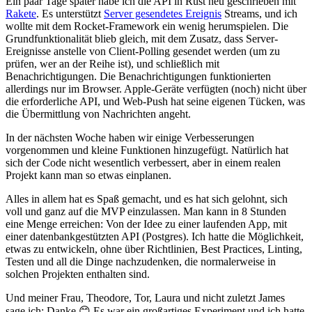
Ein paar Tage später habe ich die API in Rust neu geschrieben mit
Rakete
. Es unterstützt
Server gesendetes Ereignis
Streams, und ich
wollte mit dem Rocket-Framework ein wenig herumspielen. Die
Grundfunktionalität blieb gleich, mit dem Zusatz, dass Server-
Ereignisse anstelle von Client-Polling gesendet werden (um zu
prüfen, wer an der Reihe ist), und schließlich mit
Benachrichtigungen. Die Benachrichtigungen funktionierten
allerdings nur im Browser. Apple-Geräte verfügten (noch) nicht über
die erforderliche API, und Web-Push hat seine eigenen Tücken, was
die Übermittlung von Nachrichten angeht.
In der nächsten Woche haben wir einige Verbesserungen
vorgenommen und kleine Funktionen hinzugefügt. Natürlich hat
sich der Code nicht wesentlich verbessert, aber in einem realen
Projekt kann man so etwas einplanen.
Alles in allem hat es Spaß gemacht, und es hat sich gelohnt, sich
voll und ganz auf die MVP einzulassen. Man kann in 8 Stunden
eine Menge erreichen: Von der Idee zu einer laufenden App, mit
einer datenbankgestützten API (Postgres). Ich hatte die Möglichkeit,
etwas zu entwickeln, ohne über Richtlinien, Best Practices, Linting,
Testen und all die Dinge nachzudenken, die normalerweise in
solchen Projekten enthalten sind.
Und meiner Frau, Theodore, Tor, Laura und nicht zuletzt James
sage ich: Danke 😊 Es war ein großartiges Experiment und ich hatte