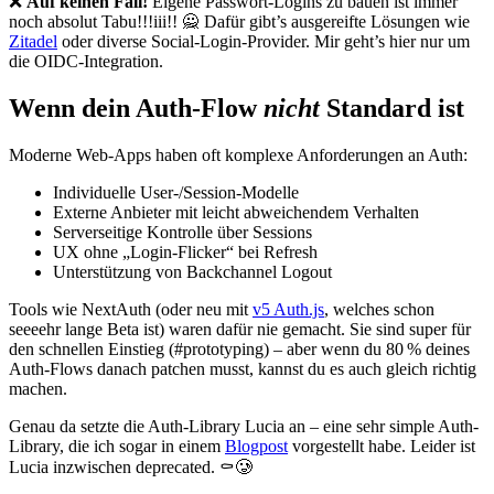
❌
Auf keinen Fall!
Eigene Passwort-Logins zu bauen ist immer
noch absolut Tabu!!!iii!! 🙅 Dafür gibt’s ausgereifte Lösungen wie
Zitadel
oder diverse Social-Login-Provider. Mir geht’s hier nur um
die OIDC-Integration.
Wenn dein Auth-Flow
nicht
Standard ist
Moderne Web-Apps haben oft komplexe Anforderungen an Auth:
Individuelle User-/Session-Modelle
Externe Anbieter mit leicht abweichendem Verhalten
Serverseitige Kontrolle über Sessions
UX ohne „Login-Flicker“ bei Refresh
Unterstützung von Backchannel Logout
Tools wie NextAuth (oder neu mit
v5 Auth.js
, welches schon
seeeehr lange Beta ist) waren dafür nie gemacht. Sie sind super für
den schnellen Einstieg (#prototyping) – aber wenn du 80 % deines
Auth-Flows danach patchen musst, kannst du es auch gleich richtig
machen.
Genau da setzte die Auth-Library Lucia an – eine sehr simple Auth-
Library, die ich sogar in einem
Blogpost
vorgestellt habe. Leider ist
Lucia inzwischen deprecated. ⚰️🥲