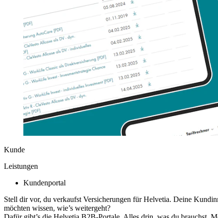
Kunde
Leistungen
Kundenportal
Stell dir vor, du verkaufst Versicherungen für Helvetia. Deine Kun
möchten wissen, wie’s weitergeht?
Dafür gibt’s die Helvetia B2B-Portale. Alles drin, was du brauchst. 