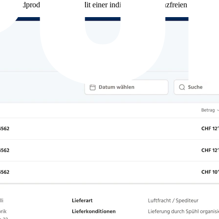
andardprodukten riesig. Mit einer individuellen lizenzfreien Lösung fähr