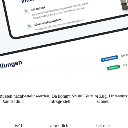
müssen nachbestellt werden. Da kommt Spühl360 zum Zug. Unterstützu
, kannst du im Portal eine Anfrage stellen und kriegst schnell eine Antw
 du T-Shirts? Dann reicht dir vermutlich Shopify. Uns aber nicht. Den