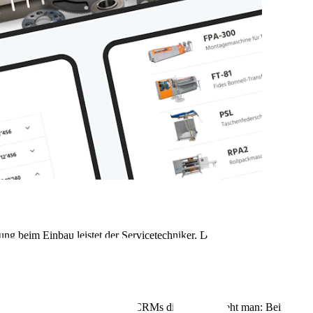
ng beim Einbau leistet der Servicetechniker. Den kann man im
ort.
n schon bei den ERPs, PIMs und CRMs dieser Welt sieht man: Bei