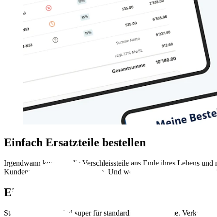
Einfach Ersatzteile bestellen
Irgendwann kommen die Verschleissteile ans Ende ihres Lebens und 
Kundenportal direkt dazubuchen. Und wenn ein Teil nicht lieferbar ist
Einfach passend
Standardprodukte sind super für standardisierte Probleme. Verkaufst