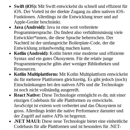
Swift (iOS):
Mit Swift entwickelst du schnell und effizient für
iOS. Der Vorteil ist der direkte Zugang zu allen nativen iOS-
Funktionen. Allerdings ist die Entwicklung teuer und auf
Apple-Geräte beschränkt.
Java (Android):
Java ist eine weit verbreitete
Programmiersprache. Du findest also verhältnismässig viele
Entwickler*innen, die diese Sprache beherrschen. Der
Nachteil ist der umfangreiche Boilerplate-Code, der die
Entwicklung zeitaufwendig machen kann.
Kotlin (Android):
Kotlin bietet eine moderne und effiziente
Syntax und ein gutes Ökosystem. Für die relativ junge
Programmiersprache gibts aber weniger Bibliotheken und
Ressourcen.
Kotlin Multiplattform:
Mit Kotlin Multiplattform entwickelst
du für mehrere Plattformen gleichzeitig. Es gibt jedoch (noch)
Einschränkungen bei den nativen APIs und die Technologie
ist noch nicht vollständig ausgereift.
React Native:
Diese Technologie ermöglicht es dir, mit einer
einzigen Codebasis für alle Plattformen zu entwickeln.
JavaScript ist extrem weit verbreitet und das Ökosystem ist
gross. Allerdings leidet die native Performance darunter und
der Zugriff auf native APIs ist begrenzt.
.NET MAUI:
Diese neue Technologie bietet eine einheitliche
Codebasis für alle Plattformen und ist besonders für .NET-