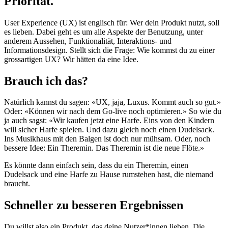
Priorität.
User Experience (UX) ist englisch für: Wer dein Produkt nutzt, soll
es lieben. Dabei geht es um alle Aspekte der Benutzung, unter
anderem Aussehen, Funktionalität, Interaktions- und
Informationsdesign. Stellt sich die Frage: Wie kommst du zu einer
grossartigen UX? Wir hätten da eine Idee.
Brauch ich das?
Natürlich kannst du sagen: «UX, jaja, Luxus. Kommt auch so gut.»
Oder: «Können wir nach dem Go-live noch optimieren.» So wie du
ja auch sagst: «Wir kaufen jetzt eine Harfe. Eins von den Kindern
will sicher Harfe spielen. Und dazu gleich noch einen Dudelsack.
Ins Musikhaus mit den Balgen ist doch nur mühsam. Oder, noch
bessere Idee: Ein Theremin. Das Theremin ist die neue Flöte.»
Es könnte dann einfach sein, dass du ein Theremin, einen
Dudelsack und eine Harfe zu Hause rumstehen hast, die niemand
braucht.
Schneller zu besseren Ergebnissen
Du willst also ein Produkt, das deine Nutzer*innen lieben. Die