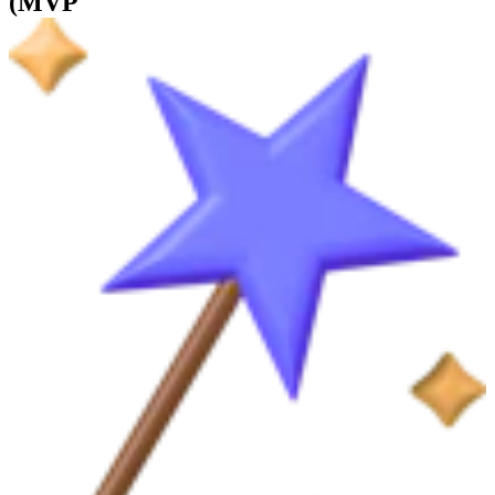
(
MVP