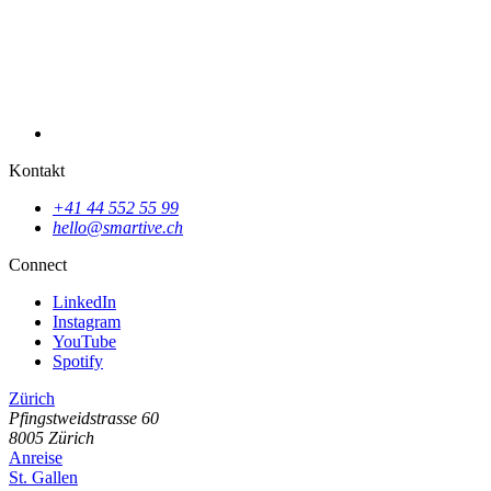
Kontakt
+41 44 552 55 99
hello@smartive.ch
SPILO: Kinderleicht Spielplätze in deiner Nähe finden
Connect
LinkedIn
Instagram
YouTube
Spotify
Zürich
Pfingstweidstrasse
60
8005
Zürich
Anreise
St. Gallen