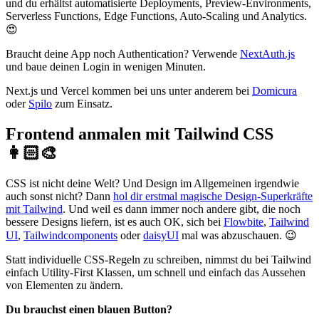
und du erhältst automatisierte Deployments, Preview-Environments,
Serverless Functions, Edge Functions, Auto-Scaling und Analytics.
😍
Braucht deine App noch Authentication? Verwende
NextAuth.js
und baue deinen Login in wenigen Minuten.
Next.js und Vercel kommen bei uns unter anderem bei
Domicura
oder
Spilo
zum Einsatz.
Frontend anmalen mit Tailwind CSS
👩🏻‍🎨
CSS ist nicht deine Welt? Und Design im Allgemeinen irgendwie
auch sonst nicht? Dann
hol dir erstmal magische Design-Superkräfte
mit Tailwind
. Und weil es dann immer noch andere gibt, die noch
bessere Designs liefern, ist es auch OK, sich bei
Flowbite
,
Tailwind
UI
,
Tailwindcomponents
oder
daisyUI
mal was abzuschauen. 😉
Statt individuelle CSS-Regeln zu schreiben, nimmst du bei Tailwind
einfach Utility-First Klassen, um schnell und einfach das Aussehen
von Elementen zu ändern.
Du brauchst einen blauen Button?