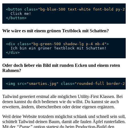
<
button
class
=
"bg-blue-500 text-white font-bold py-2 
</
button
>
Wie wäre es mit einem grünen Textblock mit Schatten?
<
div
class
=
"bg-green-500 shadow-lg p-4 mb-4"
>
</
div
>
Oder doch lieber ein Bild mit runden Ecken und einem roten
Rahmen?
<
img
src
=
"smarties.jpg"
class
=
"rounded-full border-2 
Tailwind generiert erstmal alle möglichen Utility-First Klassen. Bei
denen kannst du dich bedienen wie du willst. Du kannst sie auch
erweitern, ändern, überschreiben oder deine eigenen ergänzen.
Weil deine Website trotzdem möglichst schlank und schnell sein soll,
schüttelt Tailwind deinen Baum, damit alle faulen Äpfel runterfallen.
Mit der
“Purge”
option startest du beim Production-Build den