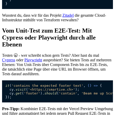
}
Wusstest du, dass wir für das Projekt
Zitadel
die gesamte Cloud-
Infrastruktur mithilfe von Terraform verwalten?
Vom Unit-Test zum E2E-Test: Mit
Cypress oder Playwright durch alle
Ebenen
Testen 🥱 - wer schreibt schon gern Tests? Aber hast du mal
Cypress
oder
Playwright
ausprobiert? Sie bieten Tests auf mehreren
Ebenen: Von Unit-Tests über Component-Tests bis zu E2E-Tests,
die tatsächlich eine Page über eine URL im Browser öffnen, um
Tests darauf ausführen.
it
(
'contains the expected footer text'
, 
() =>
 {

  cy.
visit
(
'<https://smartive.ch>'
);

  cy.
get
(
'footer'
).
should
(
'contain'
, 
'Beam me up Scot
});
Pro-Tipp:
Kombinier E2E-Tests mit der Vercel Preview Umgebung
und führe automatisiert bei jedem neuen Pull Request E2E-Tests in