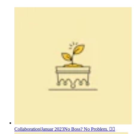
Collaboration
|
Januar 2023
No Boss? No Problem. 🤷‍♂️