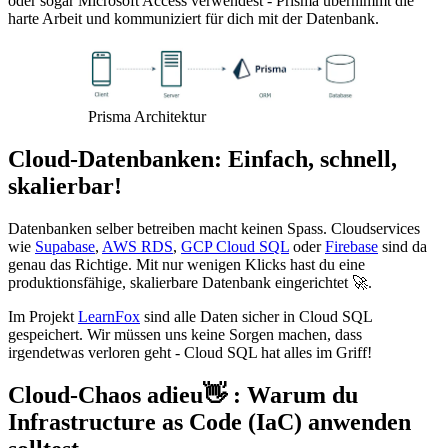
oder sogar Microsoft Access verwendest - Prisma übernimmt die
harte Arbeit und kommuniziert für dich mit der Datenbank.
Prisma Architektur
Cloud-Datenbanken: Einfach, schnell,
skalierbar!
Datenbanken selber betreiben macht keinen Spass. Cloudservices
wie
Supabase
,
AWS RDS
,
GCP Cloud SQL
oder
Firebase
sind da
genau das Richtige. Mit nur wenigen Klicks hast du eine
produktionsfähige, skalierbare Datenbank eingerichtet 🚀.
Im Projekt
LearnFox
sind alle Daten sicher in Cloud SQL
gespeichert. Wir müssen uns keine Sorgen machen, dass
irgendetwas verloren geht - Cloud SQL hat alles im Griff!
Cloud-Chaos adieu👋 : Warum du
Infrastructure as Code (IaC) anwenden