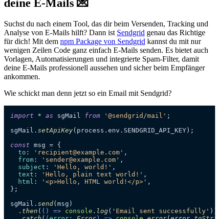
deine E-Mails 💌
Suchst du nach einem Tool, das dir beim Versenden, Tracking und
Analyse von E-Mails hilft? Dann ist
Sendgrid
genau das Richtige
für dich! Mit dem
npm Package von Sendgrid
kannst du mit nur
wenigen Zeilen Code ganz einfach E-Mails senden. Es bietet auch
Vorlagen, Automatisierungen und integrierte Spam-Filter, damit
deine E-Mails professionell aussehen und sicher beim Empfänger
ankommen.
Wie schickt man denn jetzt so ein Email mit Sendgrid?
import
 * 
as
 sgMail 
from
'@sendgrid/mail'
;

sgMail.
setApiKey
(process.
env
.
SENDGRID_API_KEY
);

const
 msg = {

to
: 
'recipient@example.com'
,

from
: 
'sender@example.com'
,

subject
: 
'Hello, world!'
,

text
: 
'Hello, plain text world!'
,

html
: 
'<p>Hello, HTML world!</p>'
,

};

sgMail.
send
(msg)

  .
then
(
() =>
console
.
log
(
'Email sent successfully'
))

  .
catch
(
(
error
: 
Error
) =>
console
.
error
(error.
toStri