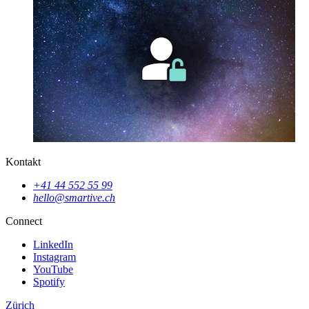
Kontakt
+41 44 552 55 99
hello@smartive.ch
Connect
LinkedIn
Instagram
YouTube
Spotify
Zürich