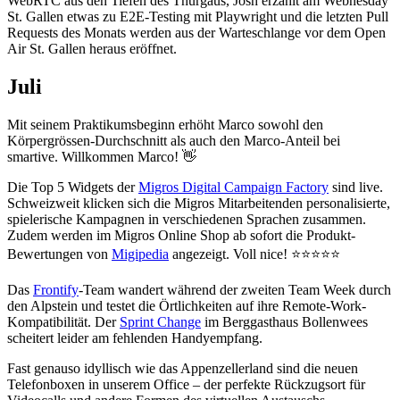
WebRTC aus den Tiefen des Thurgaus, Josh erzählt am Webnesday
St. Gallen etwas zu E2E-Testing mit Playwright und die letzten Pull
Requests des Monats werden aus der Warteschlange vor dem Open
Air St. Gallen heraus eröffnet.
Juli
Mit seinem Praktikumsbeginn erhöht Marco sowohl den
Körpergrössen-Durchschnitt als auch den Marco-Anteil bei
smartive. Willkommen Marco! 👋
Die Top 5 Widgets der
Migros Digital Campaign Factory
sind live.
Schweizweit klicken sich die Migros Mitarbeitenden personalisierte,
spielerische Kampagnen in verschiedenen Sprachen zusammen.
Zudem werden im Migros Online Shop ab sofort die Produkt-
Bewertungen von
Migipedia
angezeigt. Voll nice! ⭐️⭐️⭐️⭐️⭐️
Das
Frontify
-Team wandert während der zweiten Team Week durch
den Alpstein und testet die Örtlichkeiten auf ihre Remote-Work-
Kompatibilität. Der
Sprint Change
im Berggasthaus Bollenwees
scheitert leider am fehlenden Handyempfang.
Fast genauso idyllisch wie das Appenzellerland sind die neuen
Telefonboxen in unserem Office – der perfekte Rückzugsort für