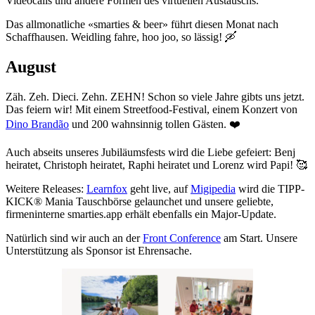
Videocalls und andere Formen des virtuellen Austauschs.
Das allmonatliche «smarties & beer» führt diesen Monat nach
Schaffhausen. Weidling fahre, hoo joo, so lässig! 🛶
August
Zäh. Zeh. Dieci. Zehn. ZEHN! Schon so viele Jahre gibts uns jetzt.
Das feiern wir! Mit einem Streetfood-Festival, einem Konzert von
Dino Brandão
und 200 wahnsinnig tollen Gästen. ❤️
Auch abseits unseres Jubiläumsfests wird die Liebe gefeiert: Benj
heiratet, Christoph heiratet, Raphi heiratet und Lorenz wird Papi! 🥰
Weitere Releases:
Learnfox
geht live, auf
Migipedia
wird die TIPP-
KICK® Mania Tauschbörse gelaunchet und unsere geliebte,
firmeninterne smarties.app erhält ebenfalls ein Major-Update.
Natürlich sind wir auch an der
Front Conference
am Start. Unsere
Unterstützung als Sponsor ist Ehrensache.