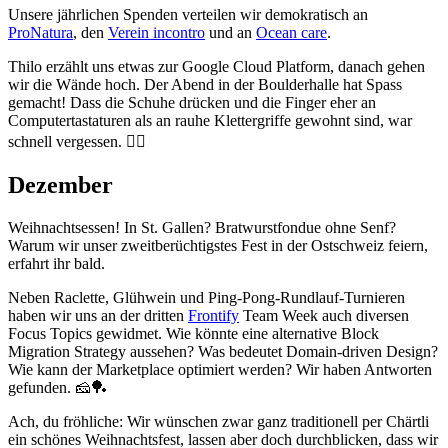
Unsere jährlichen Spenden verteilen wir demokratisch an
ProNatura
, den
Verein incontro
und an
Ocean care
.
Thilo erzählt uns etwas zur Google Cloud Platform, danach gehen
wir die Wände hoch. Der Abend in der Boulderhalle hat Spass
gemacht! Dass die Schuhe drücken und die Finger eher an
Computertastaturen als an rauhe Klettergriffe gewohnt sind, war
schnell vergessen. 🧗‍♀️
Dezember
Weihnachtsessen! In St. Gallen? Bratwurstfondue ohne Senf?
Warum wir unser zweitberüchtigstes Fest in der Ostschweiz feiern,
erfahrt ihr bald.
Neben Raclette, Glühwein und Ping-Pong-Rundlauf-Turnieren
haben wir uns an der dritten
Frontify
Team Week auch diversen
Focus Topics gewidmet. Wie könnte eine alternative Block
Migration Strategy aussehen? Was bedeutet Domain-driven Design?
Wie kann der Marketplace optimiert werden? Wir haben Antworten
gefunden. 🧀🏓
Ach, du fröhliche: Wir wünschen zwar ganz traditionell per Chärtli
ein schönes Weihnachtsfest, lassen aber doch durchblicken, dass wir