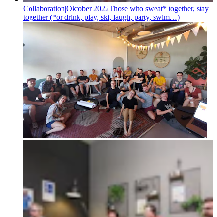
Collaboration
|
Oktober 2022
Those who sweat* together, stay
together (*or drink, play, ski, laugh, party, swim…)