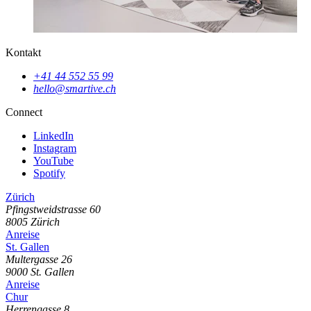
Kontakt
+41 44 552 55 99
hello@smartive.ch
Connect
LinkedIn
Instagram
YouTube
Spotify
Zürich
Pfingstweidstrasse
60
8005
Zürich
Anreise
St. Gallen
Multergasse
26
9000
St. Gallen
Anreise
Chur
Herrengasse
8