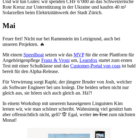
Und wir tun Gutes: wir spenden CHF 6’000 an das Schweizerische
Rote Kreuz zur Unterstützung in der Ukraine und kaufen 40 m²
Solarzellen beim Elektrizitätswerk der Stadt Zürich.
Mai
Feuer frei! Nicht nur bei Rammstein im Letzigrund, auch bei
unseren Projekten. 🔥
Mit einem
Speedboat
setzen wir das
MVP
für die erste Plattform für
Angehörigenpflege
Franz & Vroni
um,
Learnfox
startet zum ersten
Test mit einer Schulklasse und das
Customer-Portal von coas
ist bald
bereit für den Alpha-Release.
Für Verwirrung sorgt Raphi, der jüngere Bruder von Josh, welcher
als Software Engineer bei uns loslegt. Die beiden sehen nicht nur
gleich aus, sie hören sich auch gleich an. Hä?!
In einem Workshop mit unserem hauseigenen Linguisten Kim
lernen wir, wie man schöner schreibt. Wahnsinnig viel genützt hats
aber offensichtlich nicht, gell? 🙊 Egal, weiter
im Text
zum nächsten
Monat!