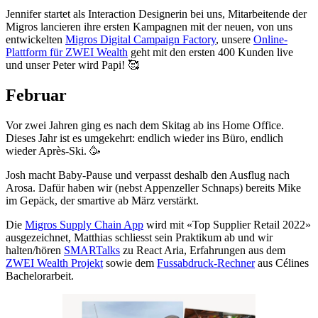
Jennifer startet als Interaction Designerin bei uns, Mitarbeitende der
Migros lancieren ihre ersten Kampagnen mit der neuen, von uns
entwickelten
Migros Digital Campaign Factory
, unsere
Online-
Plattform für ZWEI Wealth
geht mit den ersten 400 Kunden live
und unser Peter wird Papi! 🥰
Februar
Vor zwei Jahren ging es nach dem Skitag ab ins Home Office.
Dieses Jahr ist es umgekehrt: endlich wieder ins Büro, endlich
wieder Après-Ski. 🥳
Josh macht Baby-Pause und verpasst deshalb den Ausflug nach
Arosa. Dafür haben wir (nebst Appenzeller Schnaps) bereits Mike
im Gepäck, der smartive ab März verstärkt.
Die
Migros Supply Chain App
wird mit «Top Supplier Retail 2022»
ausgezeichnet, Matthias schliesst sein Praktikum ab und wir
halten/hören
SMARTalks
zu React Aria, Erfahrungen aus dem
ZWEI Wealth Projekt
sowie dem
Fussabdruck-Rechner
aus Célines
Bachelorarbeit.